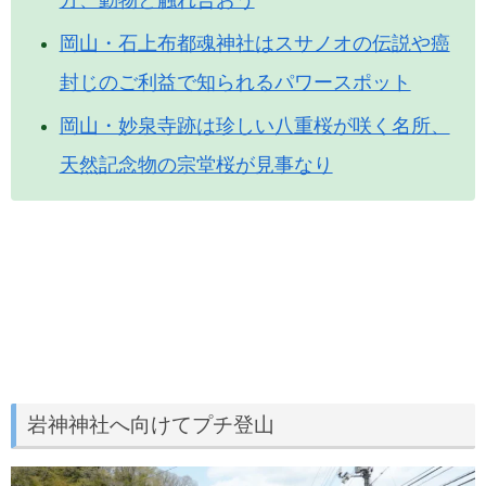
方、動物と触れ合おう
岡山・石上布都魂神社はスサノオの伝説や癌
封じのご利益で知られるパワースポット
岡山・妙泉寺跡は珍しい八重桜が咲く名所、
天然記念物の宗堂桜が見事なり
岩神神社へ向けてプチ登山