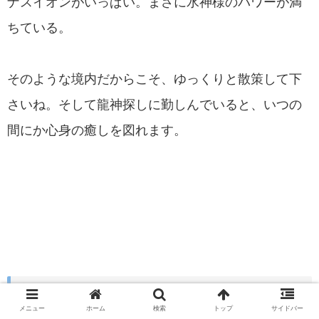
ナスイオンがいっぱい。まさに水神様のパワーが満
ちている。
そのような境内だからこそ、ゆっくりと散策して下
さいね。そして龍神探しに勤しんでいると、いつの
間にか心身の癒しを図れます。
家庭円満・夫婦和合のご利益がある「さぬき七
福神」
メニュー
ホーム
検索
トップ
サイドバー