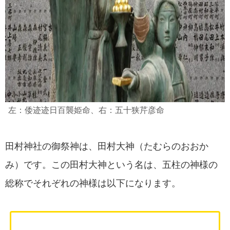
左：倭迹迹日百襲姫命、右：五十狭芹彦命
田村神社の御祭神は、田村大神（たむらのおおか
み）です。この田村大神という名は、五柱の神様の
総称でそれぞれの神様は以下になります。