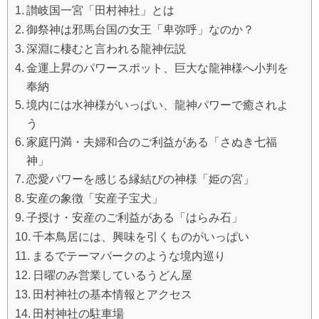
讃岐国一宮「田村神社」とは
御祭神は邪馬台国の女王「卑弥呼」なのか？
深淵に棲むと言われる龍神伝説
金運上昇のパワースポット、巨大な龍神様へ小判を
奉納
境内には水神様がいっぱい、龍神パワーで癒されよ
う
家庭円満・夫婦和合のご利益がある「さぬき七福
神」
恋愛パワーを感じる縁結びの神様「姫の宮」
安産の象徴「安産子宝犬」
子授け・安産のご利益がある「はらみ石」
千本鳥居には、興味を引くものがいっぱい
まるでテーマパークのような境内巡り
日曜のみ営業しているうどん屋
田村神社の基本情報とアクセス
田村神社の駐車場