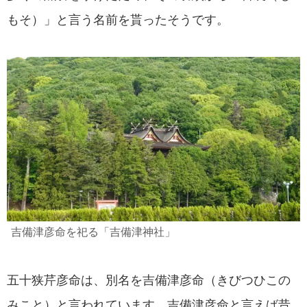
もそ）」と言う名前を貰ったそうです。
吉備津彦命を祀る「吉備津神社」
五十狭芹彦命は、別名を吉備津彦命（きびつひこの
みこと）と言われています。吉備津彦命と言えば昔