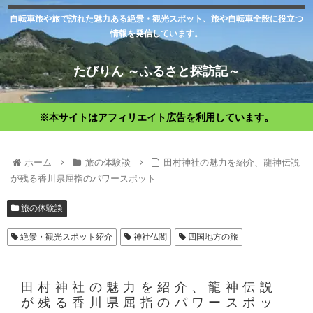
自転車旅や旅で訪れた魅力ある絶景・観光スポット、旅や自転車全般に役立つ
情報を発信しています。
たびりん ～ふるさと探訪記～
※本サイトはアフィリエイト広告を利用しています。
ホーム
旅の体験談
田村神社の魅力を紹介、龍神伝説
が残る香川県屈指のパワースポット
旅の体験談
絶景・観光スポット紹介
神社仏閣
四国地方の旅
田村神社の魅力を紹介、龍神伝説
が残る香川県屈指のパワースポッ