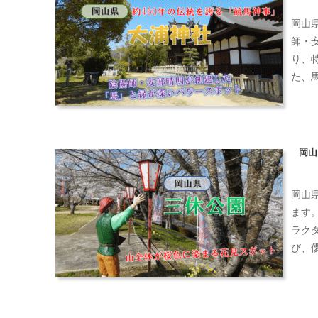
岡山
師・
り、
た、
岡山
岡山
ます
ラク
び、