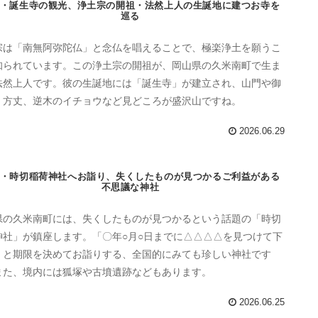
・誕生寺の観光、浄土宗の開祖・法然上人の生誕地に建つお寺を
巡る
宗は「南無阿弥陀仏」と念仏を唱えることで、極楽浄土を願うこ
知られています。この浄土宗の開祖が、岡山県の久米南町で生ま
法然上人です。彼の生誕地には「誕生寺」が建立され、山門や御
、方丈、逆木のイチョウなど見どころが盛沢山ですね。
2026.06.29
・時切稲荷神社へお詣り、失くしたものが見つかるご利益がある
不思議な神社
県の久米南町には、失くしたものが見つかるという話題の「時切
神社」が鎮座します。「〇年○月○日までに△△△△を見つけて下
」と期限を決めてお詣りする、全国的にみても珍しい神社です
また、境内には狐塚や古墳遺跡などもあります。
2026.06.25