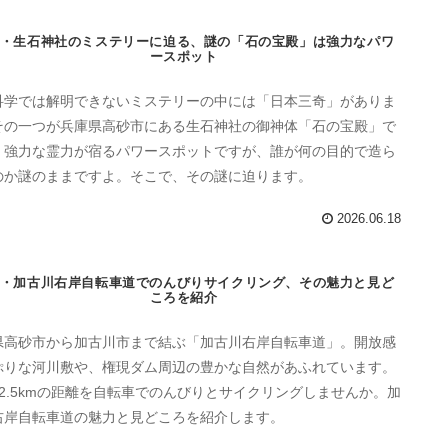
・生石神社のミステリーに迫る、謎の「石の宝殿」は強力なパワ
ースポット
科学では解明できないミステリーの中には「日本三奇」がありま
その一つが兵庫県高砂市にある生石神社の御神体「石の宝殿」で
。強力な霊力が宿るパワースポットですが、誰が何の目的で造ら
のか謎のままですよ。そこで、その謎に迫ります。
2026.06.18
・加古川右岸自転車道でのんびりサイクリング、その魅力と見ど
ころを紹介
県高砂市から加古川市まで結ぶ「加古川右岸自転車道」。開放感
ぷりな河川敷や、権現ダム周辺の豊かな自然があふれています。
22.5kmの距離を自転車でのんびりとサイクリングしませんか。加
右岸自転車道の魅力と見どころを紹介します。