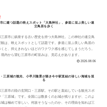
!
市に建つ話題の映えスポット「大島神社」、参道に並ぶ美しい連
立鳥居を歩く
県三原市に鎮座する古い歴史を持つ大島神社。この神社の連立鳥
景観は、映えスポットとして話題です。参道に並ぶ美しい鳥居の
歩くと、抑えきれないほどのワクワク感を感じてしまうだろう。
、境内から望む三原市の町並みは、見応えがあります。
2026.08.06
・三原城の観光、小早川隆景が築き今や駅直結の珍しい海城を巡
る
県三原市の陸の玄関口・三原駅。その駅と直結している観光スポ
が「三原城」です。全国には数多くのお城が残りますが、このよ
お城は極めて珍しい。何故そうなったのか、その理由を知れば三