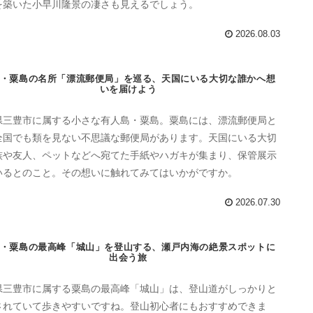
を築いた小早川隆景の凄さも見えるでしょう。
2026.08.03
・粟島の名所「漂流郵便局」を巡る、天国にいる大切な誰かへ想
いを届けよう
県三豊市に属する小さな有人島・粟島。粟島には、漂流郵便局と
全国でも類を見ない不思議な郵便局があります。天国にいる大切
族や友人、ペットなどへ宛てた手紙やハガキが集まり、保管展示
いるとのこと。その想いに触れてみてはいかがですか。
2026.07.30
・粟島の最高峰「城山」を登山する、瀬戸内海の絶景スポットに
出会う旅
県三豊市に属する粟島の最高峰「城山」は、登山道がしっかりと
されていて歩きやすいですね。登山初心者にもおすすめできま