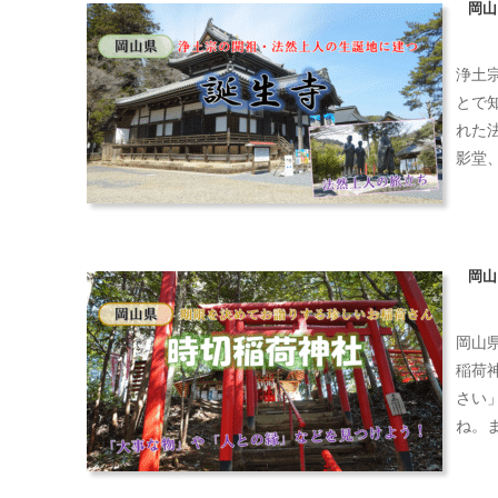
岡山
浄土
とで
れた
影堂
岡山
岡山
稲荷
さい
ね。