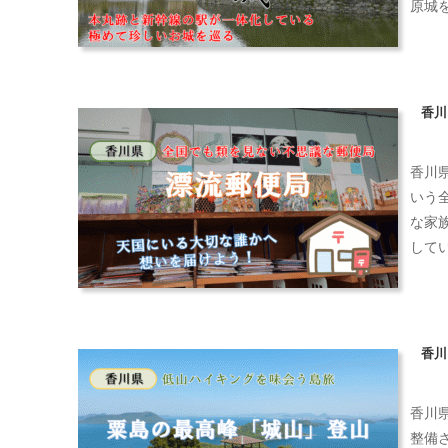
原城
香川
香川
いう
な家
して
香川
香川
整備