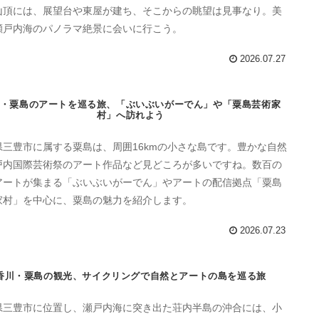
山頂には、展望台や東屋が建ち、そこからの眺望は見事なり。美
瀬戸内海のパノラマ絶景に会いに行こう。
2026.07.27
・粟島のアートを巡る旅、「ぶいぶいがーでん」や「粟島芸術家
村」へ訪れよう
県三豊市に属する粟島は、周囲16kmの小さな島です。豊かな自然
戸内国際芸術祭のアート作品など見どころが多いですね。数百の
アートが集まる「ぶいぶいがーでん」やアートの配信拠点「粟島
家村」を中心に、粟島の魅力を紹介します。
2026.07.23
香川・粟島の観光、サイクリングで自然とアートの島を巡る旅
県三豊市に位置し、瀬戸内海に突き出た荘内半島の沖合には、小