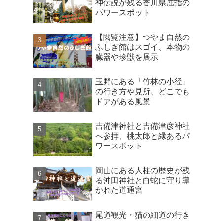
神伝説が残る香川県屈指の
パワースポット
【閲覧注意】つやま自然の
ふしぎ館はスゴイ、本物の
臓器や珍獣を展示
玉野にある「竹林の小径」
の行き方や見所、どこでも
ドアがある風景
吉備津神社と吉備津彦神社
へ参拝、桃太郎と縁あるパ
ワースポット
岡山にある人柱の歴史が残
る沖田神社と白蛇に守り導
かれた道通宮
尾道観光・猫の細道の行き