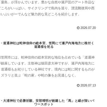
「粟島」が浮かんでいます。豊かな自然や瀬戸芸のアート作品な
どころがいっぱい。サイクリングで島内を巡り、漂流郵便局や西
ぶいぶいがーでんなど魅力的な見どころを紹介します。
2026.07.20
・道通神社は蛇神信仰の総本宮、笠岡にて瀬戸内海地方に根付く
道通様を祀る
県笠岡市には、蛇神信仰の総本宮的な地位を占めている「道通神
が鎮座しています。主祭神は猿田彦大神ですが、瀬戸内海地方に
く道通様もお祀りしている神社です。境内には蛇に関するものが
、ズラリと並ぶ「蛇の家」や蛇の像をお見逃しなく。
2026.07.13
・大浦神社で必勝祈願、安部晴明が創建した「馬」と縁が深いパ
ワースポット