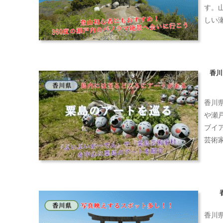
す。
しい
香川
香川
や瀬
ブイ
芸術
香川