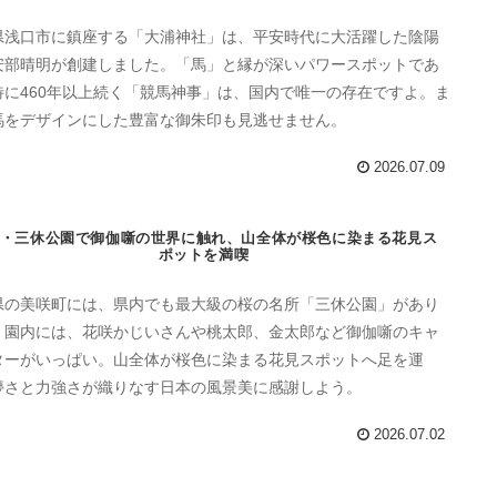
県浅口市に鎮座する「大浦神社」は、平安時代に大活躍した陰陽
安部晴明が創建しました。「馬」と縁が深いパワースポットであ
特に460年以上続く「競馬神事」は、国内で唯一の存在ですよ。ま
馬をデザインにした豊富な御朱印も見逃せません。
2026.07.09
・三休公園で御伽噺の世界に触れ、山全体が桜色に染まる花見ス
ポットを満喫
県の美咲町には、県内でも最大級の桜の名所「三休公園」があり
。園内には、花咲かじいさんや桃太郎、金太郎など御伽噺のキャ
ターがいっぱい。山全体が桜色に染まる花見スポットへ足を運
儚さと力強さが織りなす日本の風景美に感謝しよう。
2026.07.02