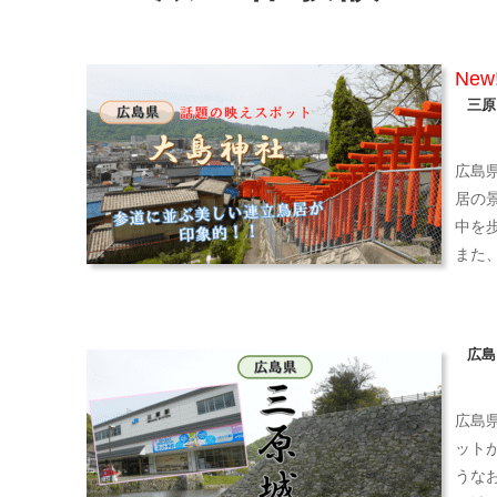
New
三原
広島
居の
中を
また
広島
広島
ット
うな