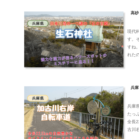
高砂
現代
す。
すね
れた
兵庫
兵庫
たっ
全長
古川