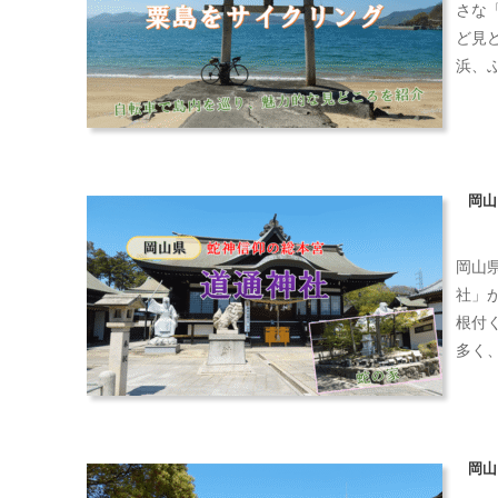
さな
ど見
浜、
岡山
岡山
社」
根付
多く
岡山