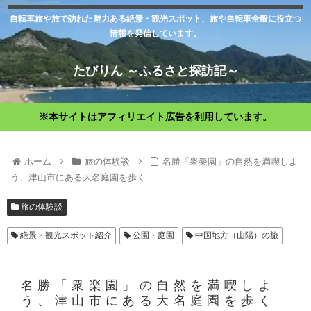
自転車旅や旅で訪れた魅力ある絶景・観光スポット、旅や自転車全般に役立つ
情報を発信しています。
たびりん ～ふるさと探訪記～
※本サイトはアフィリエイト広告を利用しています。
ホーム
旅の体験談
名勝「衆楽園」の自然を満喫しよ
う、津山市にある大名庭園を歩く
旅の体験談
絶景・観光スポット紹介
公園・庭園
中国地方（山陽）の旅
名勝「衆楽園」の自然を満喫しよ
う、津山市にある大名庭園を歩く