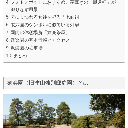
フォトスポットにおすすめ、茅葺きの「風月軒」が
織りなす風景
滝にまつわる女神を祀る「七面祠」
兼六園のシンボルに似ている灯籠
園内の休憩場所「衆楽茶屋」
衆楽園の基本情報とアクセス
衆楽園の駐車場
まとめ
衆楽園（旧津山藩別邸庭園）とは