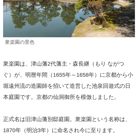
衆楽園の景色
衆楽園は、津山藩2代藩主・森長継（もり ながつ
ぐ）が、明暦年間（1655年～1658年）に京都から小
堀遠州流の造園師を招いて造営した池泉回遊式の日
本庭園です。京都の仙洞御所を模倣しました。
正式名は旧津山藩別邸庭園。衆楽園という名称は、
1870年（明治3年）に命名され今に至ります。