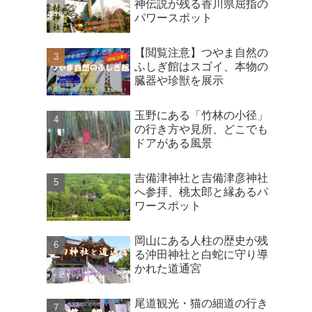
神伝説が残る香川県屈指の
パワースポット
【閲覧注意】つやま自然の
ふしぎ館はスゴイ、本物の
臓器や珍獣を展示
玉野にある「竹林の小径」
の行き方や見所、どこでも
ドアがある風景
吉備津神社と吉備津彦神社
へ参拝、桃太郎と縁あるパ
ワースポット
岡山にある人柱の歴史が残
る沖田神社と白蛇に守り導
かれた道通宮
尾道観光・猫の細道の行き