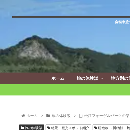
自転車旅
ホーム
旅の体験談
地方別の
ホーム
旅の体験談
松江フォーゲルパークの楽
旅の体験談
絶景・観光スポット紹介
建造物 （博物館・