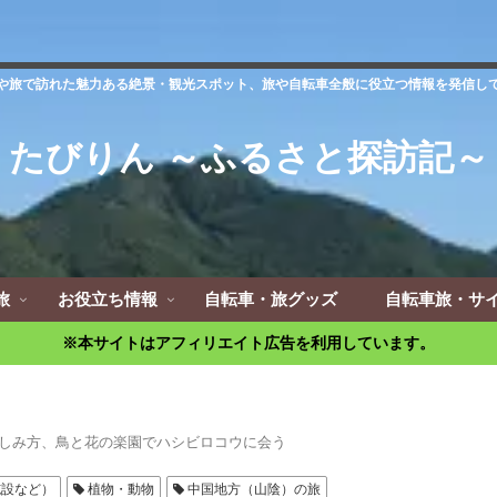
や旅で訪れた魅力ある絶景・観光スポット、旅や自転車全般に役立つ情報を発信し
たびりん ～ふるさと探訪記～
旅
お役立ち情報
自転車・旅グッズ
自転車旅・サ
※本サイトはアフィリエイト広告を利用しています。
しみ方、鳥と花の楽園でハシビロコウに会う
施設など）
植物・動物
中国地方（山陰）の旅