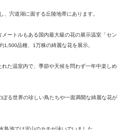
し、宍道湖に面する丘陵地帯にあります。
0平方メートルもある国内最大級の花の展示温室「セン
1,500品種、1万株の綺麗な花を展示。
保たれた温室内で、季節や天候を問わず一年中楽しめ
にのぼる世界の珍しい鳥たちや一面満開な綺麗な花が
水鳥池では沢山のカモが泳いでいました。