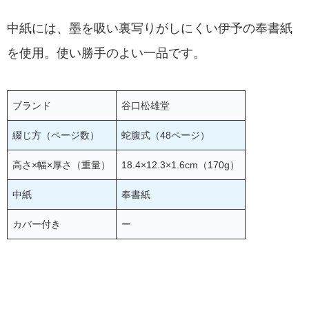
中紙には、墨を吸い裏写りがしにくい伊予の奉書紙
を使用。使い勝手のよい一品です。
ブランド
谷口松雄堂
綴じ方（ページ数）
蛇腹式（48ページ）
高さ×幅×厚さ（重量）
18.4×12.3×1.6cm（170g）
中紙
奉書紙
カバー付き
ー