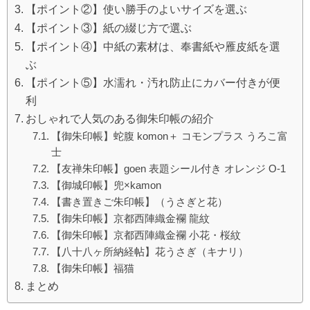
【ポイント②】使い勝手のよいサイズを選ぶ
【ポイント③】紙の綴じ方で選ぶ
【ポイント④】中紙の素材は、奉書紙や雁皮紙を選
ぶ
【ポイント⑤】水濡れ・汚れ防止にカバー付きが便
利
おしゃれで人気のある御朱印帳の紹介
【御朱印帳】蛇腹 komon＋ コモンプラス うろこ富
士
【友禅朱印帳】goen 表題シール付き オレンジ O-1
【御城印帳】兜×kamon
【書き置きご朱印帳】（うさぎと花）
【御朱印帳】京都西陣織金襴 龍紋
【御朱印帳】京都西陣織金襴 小花・桜紋
【八十八ヶ所納経帖】花うさぎ（キナリ）
【御朱印帳】福猫
まとめ