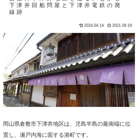
下津井回船問屋と下津井電鉄の廃
線跡
2024.04.14
2021.09.19
岡山県倉敷市下津井地区は、児島半島の最南端に位
置し、瀬戸内海に面する港町です。