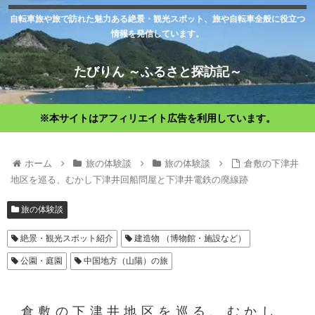
自転車旅や旅で訪れた魅力ある絶景・観光スポット、旅や自転車全般に役立つ
情報を発信しています。
たびりん ～ふるさと探訪記～
※本サイトはアフィリエイト広告を利用しています。
ホーム
旅の体験談
旅の体験談
倉敷の下津井
地区を巡る、むかし下津井回船問屋と下津井電鉄の廃線跡
旅の体験談
絶景・観光スポット紹介
建造物 （博物館・施設など）
公園・庭園
中国地方（山陽）の旅
倉敷の下津井地区を巡る、むかし