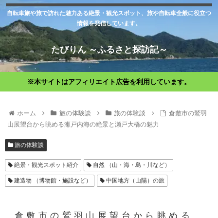
自転車旅や旅で訪れた魅力ある絶景・観光スポット、旅や自転車全般に役立つ
情報を発信しています。
たびりん ～ふるさと探訪記～
※本サイトはアフィリエイト広告を利用しています。
ホーム
旅の体験談
旅の体験談
倉敷市の鷲羽
山展望台から眺める瀬戸内海の絶景と瀬戸大橋の魅力
旅の体験談
絶景・観光スポット紹介
自然 （山・海・島・川など）
建造物 （博物館・施設など）
中国地方（山陽）の旅
倉敷市の鷲羽山展望台から眺める