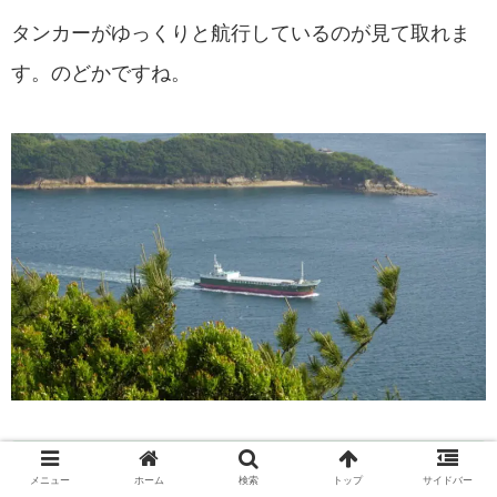
タンカーがゆっくりと航行しているのが見て取れま
す。のどかですね。
【登山しよう】
メニュー
ホーム
検索
トップ
サイドバー