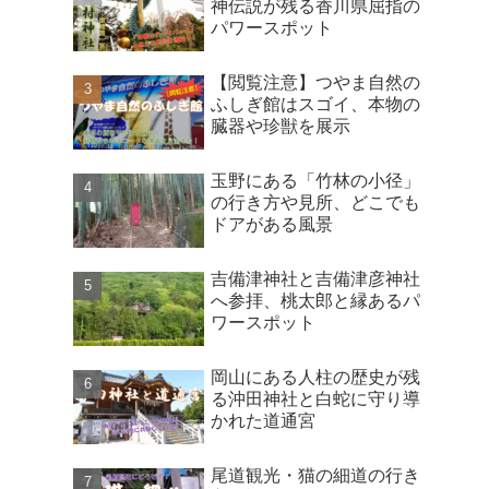
神伝説が残る香川県屈指の
パワースポット
【閲覧注意】つやま自然の
ふしぎ館はスゴイ、本物の
臓器や珍獣を展示
玉野にある「竹林の小径」
の行き方や見所、どこでも
ドアがある風景
吉備津神社と吉備津彦神社
へ参拝、桃太郎と縁あるパ
ワースポット
岡山にある人柱の歴史が残
る沖田神社と白蛇に守り導
かれた道通宮
尾道観光・猫の細道の行き