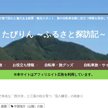
や旅で訪れた魅力ある絶景・観光スポット、旅や自転車全般に役立つ情報を発信し
たびりん ～ふるさと探訪記～
旅
お役立ち情報
自転車・旅グッズ
自転車旅・サ
※本サイトはアフィリエイト広告を利用しています。
で有名な「西大寺」と三葉の松が育つ「窪八幡宮」の両参り
・庭園
中国地方（山陽）の旅