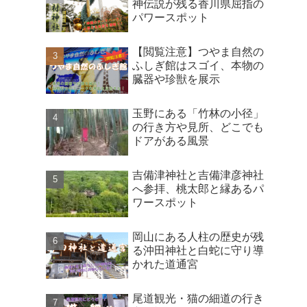
神伝説が残る香川県屈指の
パワースポット
【閲覧注意】つやま自然の
ふしぎ館はスゴイ、本物の
臓器や珍獣を展示
玉野にある「竹林の小径」
の行き方や見所、どこでも
ドアがある風景
吉備津神社と吉備津彦神社
へ参拝、桃太郎と縁あるパ
ワースポット
岡山にある人柱の歴史が残
る沖田神社と白蛇に守り導
かれた道通宮
尾道観光・猫の細道の行き