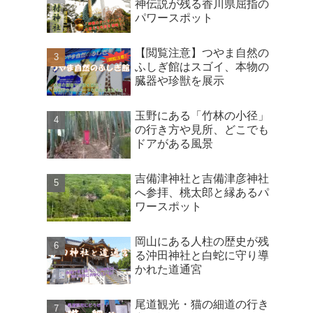
神伝説が残る香川県屈指の
パワースポット
【閲覧注意】つやま自然の
ふしぎ館はスゴイ、本物の
臓器や珍獣を展示
玉野にある「竹林の小径」
の行き方や見所、どこでも
ドアがある風景
吉備津神社と吉備津彦神社
へ参拝、桃太郎と縁あるパ
ワースポット
岡山にある人柱の歴史が残
る沖田神社と白蛇に守り導
かれた道通宮
尾道観光・猫の細道の行き