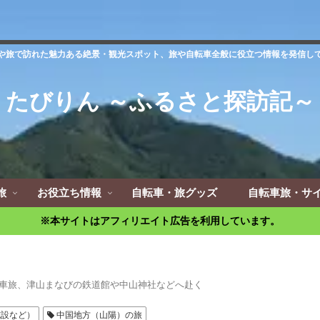
や旅で訪れた魅力ある絶景・観光スポット、旅や自転車全般に役立つ情報を発信し
たびりん ～ふるさと探訪記～
旅
お役立ち情報
自転車・旅グッズ
自転車旅・サ
※本サイトはアフィリエイト広告を利用しています。
車旅、津山まなびの鉄道館や中山神社などへ赴く
施設など）
中国地方（山陽）の旅