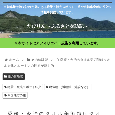
自転車旅や旅で訪れた魅力ある絶景・観光スポット、旅や自転車全般に役立つ
情報を発信しています。
たびりん ～ふるさと探訪記～
※本サイトはアフィリエイト広告を利用しています。
ホーム
旅の体験談
愛媛・今治のタオル美術館はタオ
ル文化とムーミンの世界が魅力的
旅の体験談
絶景・観光スポット紹介
建造物 （博物館・施設など）
四国地方の旅
愛媛・今治のタオル美術館はタオ