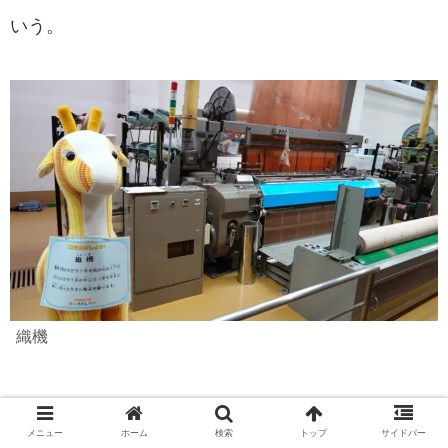
いう。
織機
こちらの機械は「織機（しょっき）」ですね。整経
メニュー
ホーム
検索
トップ
サイドバー
で巻かれた縦糸を組み込んで、上下に分けられた縦