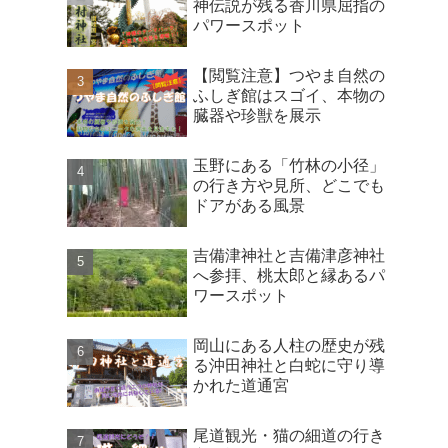
神伝説が残る香川県屈指の
パワースポット
【閲覧注意】つやま自然の
ふしぎ館はスゴイ、本物の
臓器や珍獣を展示
玉野にある「竹林の小径」
の行き方や見所、どこでも
ドアがある風景
吉備津神社と吉備津彦神社
へ参拝、桃太郎と縁あるパ
ワースポット
岡山にある人柱の歴史が残
る沖田神社と白蛇に守り導
かれた道通宮
尾道観光・猫の細道の行き