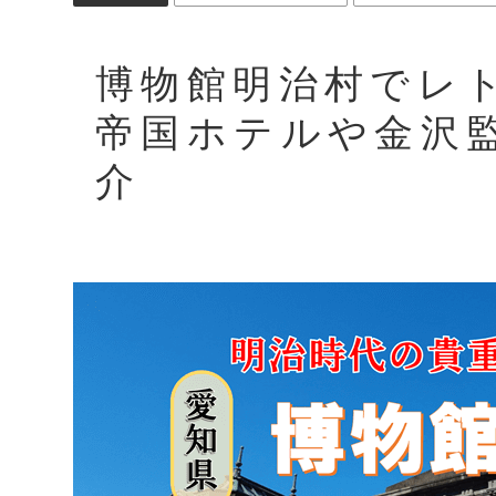
博物館明治村でレ
帝国ホテルや金沢
介