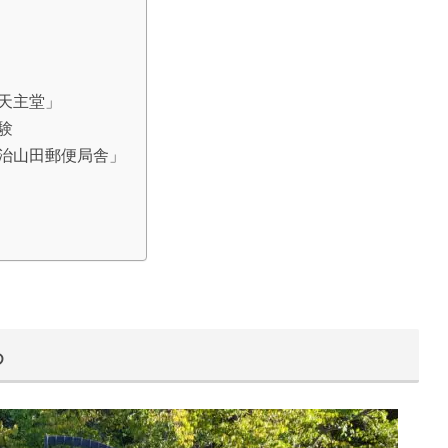
天主堂」
験
治山田郵便局舎」
ろ