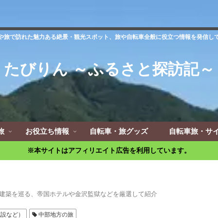
や旅で訪れた魅力ある絶景・観光スポット、旅や自転車全般に役立つ情報を発信し
たびりん ～ふるさと探訪記～
旅
お役立ち情報
自転車・旅グッズ
自転車旅・サ
※本サイトはアフィリエイト広告を利用しています。
建築を巡る、帝国ホテルや金沢監獄などを厳選して紹介
施設など）
中部地方の旅