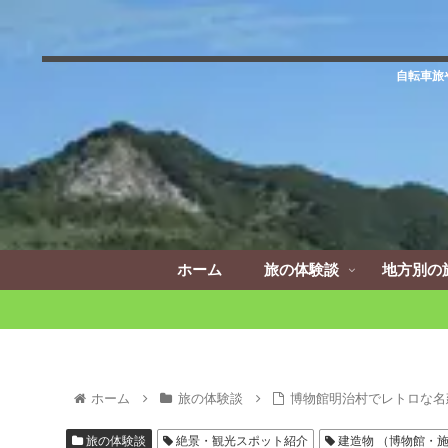
自転車旅
ホーム
旅の体験談
地方別の
ホーム
旅の体験談
博物館明治村でレトロな名
旅の体験談
絶景・観光スポット紹介
建造物 （博物館・