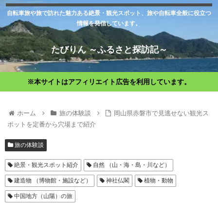
自転車旅や旅で訪れた魅力ある絶景・観光スポット、旅や自転車全般に役立つ
情報を発信しています。
たびりん ～ふるさと探訪記～
※本サイトはアフィリエイト広告を利用しています。
ホーム
旅の体験談
岡山県赤磐市で見逃せない観光ス
ポットを定番から穴場まで紹介
旅の体験談
絶景・観光スポット紹介
自然 （山・海・島・川など）
建造物 （博物館・施設など）
神社仏閣
植物・動物
中国地方（山陽）の旅