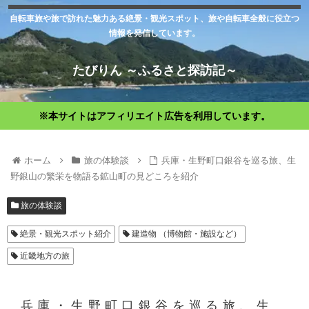
自転車旅や旅で訪れた魅力ある絶景・観光スポット、旅や自転車全般に役立つ
情報を発信しています。
たびりん ～ふるさと探訪記～
※本サイトはアフィリエイト広告を利用しています。
ホーム
旅の体験談
兵庫・生野町口銀谷を巡る旅、生
野銀山の繁栄を物語る鉱山町の見どころを紹介
旅の体験談
絶景・観光スポット紹介
建造物 （博物館・施設など）
近畿地方の旅
兵庫・生野町口銀谷を巡る旅、生