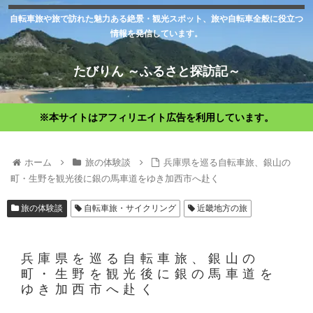
自転車旅や旅で訪れた魅力ある絶景・観光スポット、旅や自転車全般に役立つ
情報を発信しています。
たびりん ～ふるさと探訪記～
※本サイトはアフィリエイト広告を利用しています。
ホーム
旅の体験談
兵庫県を巡る自転車旅、銀山の
町・生野を観光後に銀の馬車道をゆき加西市へ赴く
旅の体験談
自転車旅・サイクリング
近畿地方の旅
兵庫県を巡る自転車旅、銀山の
町・生野を観光後に銀の馬車道を
ゆき加西市へ赴く