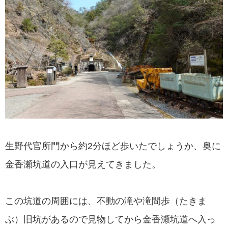
生野代官所門から約2分ほど歩いたでしょうか、奥に
金香瀬坑道の入口が見えてきました。
この坑道の周囲には、不動の滝や滝間歩（たきま
ぶ）旧坑があるので見物してから金香瀬坑道へ入っ