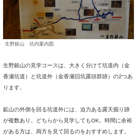
生野銀山 坑内案内図
生野銀山の見学コースは、大きく分けて坑道内（金
香瀬坑道）と坑道外（金香瀬旧坑露頭群跡）の2つあ
ります。
鉱山の外側を回る坑道外には、迫力ある露天掘り跡
が複数あり。どちらから見学してもOK。時間に余裕
がある方は、両方を見て回るのをおすすめします。