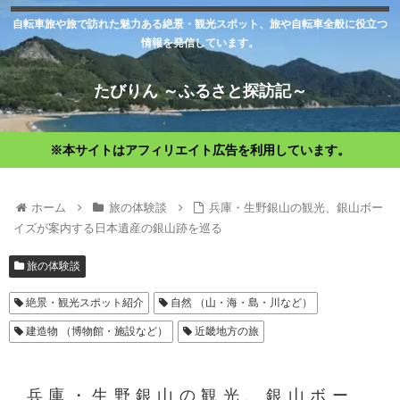
自転車旅や旅で訪れた魅力ある絶景・観光スポット、旅や自転車全般に役立つ
情報を発信しています。
たびりん ～ふるさと探訪記～
※本サイトはアフィリエイト広告を利用しています。
ホーム
旅の体験談
兵庫・生野銀山の観光、銀山ボー
イズが案内する日本遺産の銀山跡を巡る
旅の体験談
絶景・観光スポット紹介
自然 （山・海・島・川など）
建造物 （博物館・施設など）
近畿地方の旅
兵庫・生野銀山の観光、銀山ボー