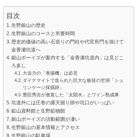
目次
生野銀山の歴史
生野銀山のコースと所要時間
歴史的価値の高い石造りの門柱や代官所門を抜けて
金香瀬坑道へ
銀山ボーイズが案内する「金香瀬坑道内」は見どこ
ろ多し
大迫力の「巻揚機」は必見
ダイナマイトで造られた巨大な板状の空洞「シュ
リンケージ採掘跡」
豊臣秀吉が激賞した「太閤水」とワイン熟成庫
坑道外には圧巻の露天掘り跡や坑口がいっぱい
鉱山資料館と生野鉱物館
銀山ボーイズの活動範囲が凄い
生野銀山の基本情報とアクセス
生野銀山の駐車場