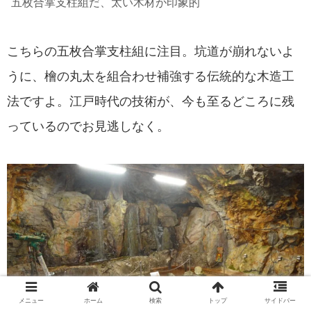
五枚合掌支柱組だ、太い木材が印象的
こちらの五枚合掌支柱組に注目。坑道が崩れないよ
うに、檜の丸太を組合わせ補強する伝統的な木造工
法ですよ。江戸時代の技術が、今も至るどころに残
っているのでお見逃しなく。
メニュー
ホーム
検索
トップ
サイドバー