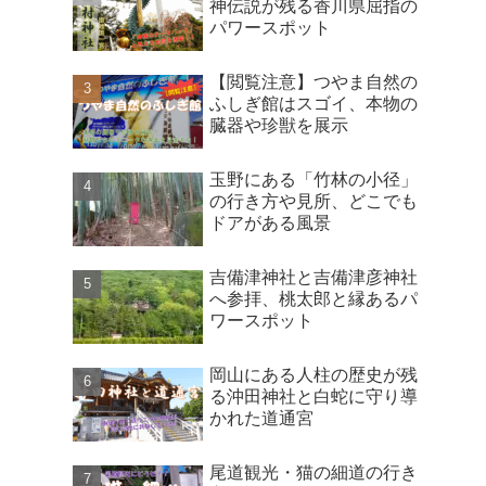
神伝説が残る香川県屈指の
パワースポット
【閲覧注意】つやま自然の
ふしぎ館はスゴイ、本物の
臓器や珍獣を展示
玉野にある「竹林の小径」
の行き方や見所、どこでも
ドアがある風景
吉備津神社と吉備津彦神社
へ参拝、桃太郎と縁あるパ
ワースポット
岡山にある人柱の歴史が残
る沖田神社と白蛇に守り導
かれた道通宮
尾道観光・猫の細道の行き