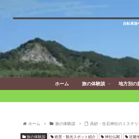
自転車旅
ホーム
旅の体験談
地方別の
ホーム
旅の体験談
高砂・生石神社のミステリ
旅の体験談
絶景・観光スポット紹介
神社仏閣
近畿