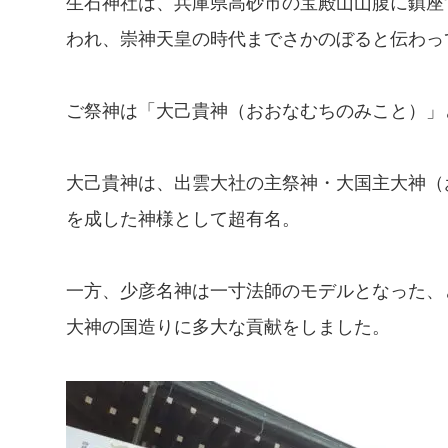
生石神社は、兵庫県高砂市の宝殿山山腹に鎮座
われ、崇神天皇の時代までさかのぼると伝わっ
ご祭神は「大己貴神（おおなむちのみこと）」
大己貴神は、出雲大社の主祭神・大国主大神（
を成した神様として超有名。
一方、少彦名神は一寸法師のモデルとなった、
大神の国造りに多大な貢献をしました。