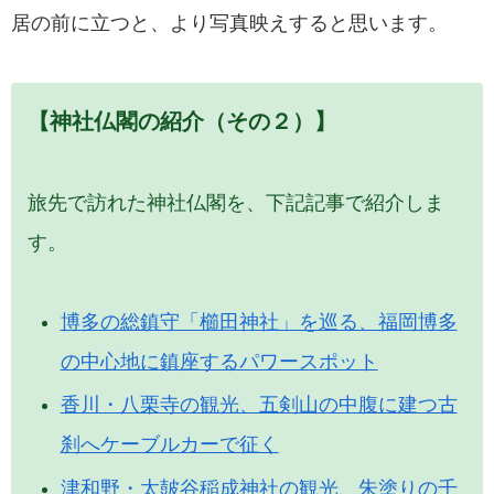
居の前に立つと、より写真映えすると思います。
【神社仏閣の紹介（その２）】
旅先で訪れた神社仏閣を、下記記事で紹介しま
す。
博多の総鎮守「櫛田神社」を巡る、福岡博多
の中心地に鎮座するパワースポット
香川・八栗寺の観光、五剣山の中腹に建つ古
刹へケーブルカーで征く
津和野・太皷谷稲成神社の観光、朱塗りの千