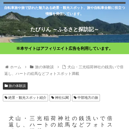
自転車旅や旅で訪れた魅力ある絶景・観光スポット、旅や自転車全般に役立つ
情報を発信しています。
たびりん ～ふるさと探訪記～
※本サイトはアフィリエイト広告を利用しています。
ホーム
旅の体験談
犬山・三光稲荷神社の銭洗いで倍
返し、ハートの絵馬などフォトスポット満載
旅の体験談
絶景・観光スポット紹介
神社仏閣
中部地方の旅
犬山・三光稲荷神社の銭洗いで倍
返し、ハートの絵馬などフォトス