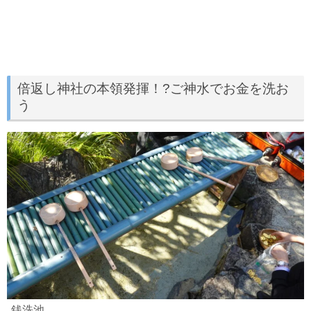
倍返し神社の本領発揮！?ご神水でお金を洗お
う
銭洗池