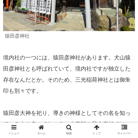
猿田彦神社
境内社の一つには、猿田彦神社があります。犬山猿
田彦神社とも呼ばれていて、境内社ですが独立した
存在なんだとか。そのため、三光稲荷神社とは御朱
印も別々です。
猿田彦大神を祀り、導きの神様としてその名を知っ
ている人も多いでしょう。古事記や日本書紀では、
メニュー
ホーム
検索
トップ
サイドバー
天孫降臨に登場していて、天照大神の使者を高千穂