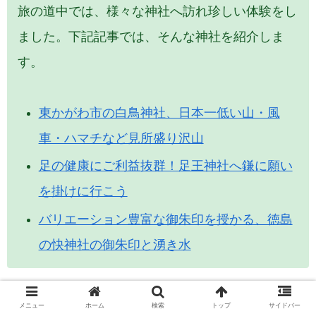
旅の道中では、様々な神社へ訪れ珍しい体験をし
ました。下記記事では、そんな神社を紹介しま
す。
東かがわ市の白鳥神社、日本一低い山・風
車・ハマチなど見所盛り沢山
足の健康にご利益抜群！足王神社へ鎌に願い
を掛けに行こう
バリエーション豊富な御朱印を授かる、徳島
の快神社の御朱印と湧き水
メニュー
ホーム
検索
トップ
サイドバー