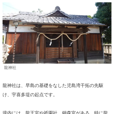
龍神社
龍神社は、早島の基礎をなした児島湾干拓の先駆
け、宇喜多堤の起点です。
境内には、龍王宮や祇園社、鍋森宮がある。特に龍