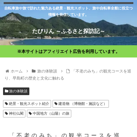
自転車旅や旅で訪れた魅力ある絶景・観光スポット、旅や自転車全般に役立つ
情報を発信しています。
たびりん ～ふるさと探訪記～
※本サイトはアフィリエイト広告を利用しています。
ホーム
旅の体験談
「不老のみち」の観光コースを巡
り、早島町の歴史と文化に触れる
旅の体験談
絶景・観光スポット紹介
建造物 （博物館・施設など）
神社仏閣
中国地方（山陽）の旅
「不老のみち」の観光コースを巡