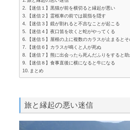
【迷信１】黒猫が前を横切ると縁起が悪い
【迷信２】霊柩車の前では親指を隠す
【迷信３】鏡が割れると不吉なことが起こる
【迷信４】夜口笛を吹くと蛇がやってくる
【迷信５】屋根の上に複数のカラスが止まるとそ
【迷信６】カラスが鳴くと人が死ぬ
【迷信７】熊に出会ったら死んだふりをすると助
【迷信８】食事直後に横になると牛になる
まとめ
旅と縁起の悪い迷信