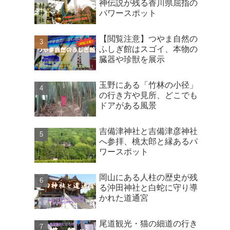
神伝説が残る香川県屈指の
パワースポット
【閲覧注意】つやま自然の
ふしぎ館はスゴイ、本物の
臓器や珍獣を展示
玉野にある「竹林の小径」
の行き方や見所、どこでも
ドアがある風景
吉備津神社と吉備津彦神社
へ参拝、桃太郎と縁あるパ
ワースポット
岡山にある人柱の歴史が残
る沖田神社と白蛇に守り導
かれた道通宮
尾道観光・猫の細道の行き