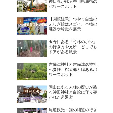
神伝説が残る香川県屈指の
パワースポット
【閲覧注意】つやま自然の
ふしぎ館はスゴイ、本物の
臓器や珍獣を展示
玉野にある「竹林の小径」
の行き方や見所、どこでも
ドアがある風景
吉備津神社と吉備津彦神社
へ参拝、桃太郎と縁あるパ
ワースポット
岡山にある人柱の歴史が残
る沖田神社と白蛇に守り導
かれた道通宮
尾道観光・猫の細道の行き