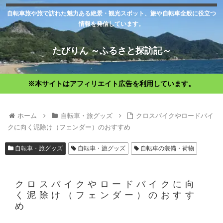
自転車旅や旅で訪れた魅力ある絶景・観光スポット、旅や自転車全般に役立つ
情報を発信しています。
たびりん ～ふるさと探訪記～
※本サイトはアフィリエイト広告を利用しています。
ホーム
自転車・旅グッズ
クロスバイクやロードバイ
クに向く泥除け（フェンダー）のおすすめ
自転車・旅グッズ
自転車・旅グッズ
自転車の装備・荷物
クロスバイクやロードバイクに向
く泥除け（フェンダー）のおすす
め