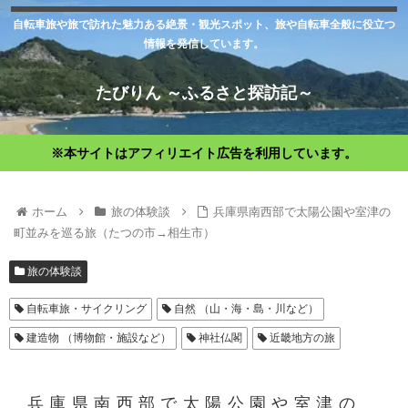
自転車旅や旅で訪れた魅力ある絶景・観光スポット、旅や自転車全般に役立つ
情報を発信しています。
たびりん ～ふるさと探訪記～
※本サイトはアフィリエイト広告を利用しています。
ホーム
旅の体験談
兵庫県南西部で太陽公園や室津の
町並みを巡る旅（たつの市→相生市）
旅の体験談
自転車旅・サイクリング
自然 （山・海・島・川など）
建造物 （博物館・施設など）
神社仏閣
近畿地方の旅
兵庫県南西部で太陽公園や室津の