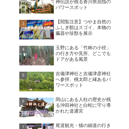
神伝説が残る香川県屈指の
パワースポット
【閲覧注意】つやま自然の
ふしぎ館はスゴイ、本物の
臓器や珍獣を展示
玉野にある「竹林の小径」
の行き方や見所、どこでも
ドアがある風景
吉備津神社と吉備津彦神社
へ参拝、桃太郎と縁あるパ
ワースポット
岡山にある人柱の歴史が残
る沖田神社と白蛇に守り導
かれた道通宮
尾道観光・猫の細道の行き