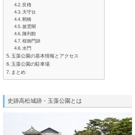
艮櫓
天守台
鞘橋
披雲閣
陳列館
桜御門跡
水門
玉藻公園の基本情報とアクセス
玉藻公園の駐車場
まとめ
史跡高松城跡・玉藻公園とは