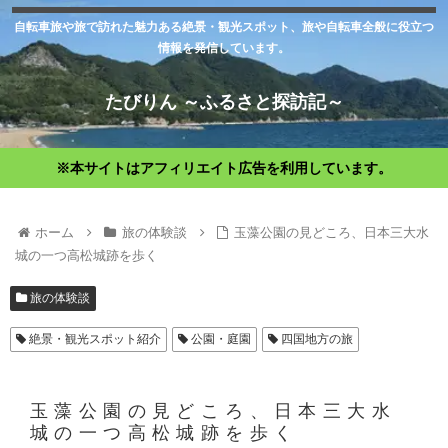
自転車旅や旅で訪れた魅力ある絶景・観光スポット、旅や自転車全般に役立つ
情報を発信しています。
たびりん ～ふるさと探訪記～
※本サイトはアフィリエイト広告を利用しています。
ホーム
旅の体験談
玉藻公園の見どころ、日本三大水
城の一つ高松城跡を歩く
旅の体験談
絶景・観光スポット紹介
公園・庭園
四国地方の旅
玉藻公園の見どころ、日本三大水
城の一つ高松城跡を歩く