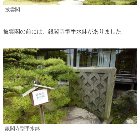
披雲閣
披雲閣の前には、銀閣寺型手水鉢がありました。
銀閣寺型手水鉢