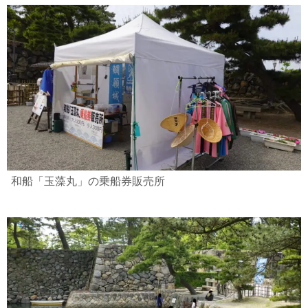
和船「玉藻丸」の乗船券販売所