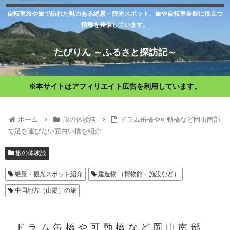
自転車旅や旅で訪れた魅力ある絶景・観光スポット、旅や自転車全般に役立つ
情報を発信しています。
たびりん ～ふるさと探訪記～
※本サイトはアフィリエイト広告を利用しています。
ホーム
旅の体験談
ドラム缶橋や可動橋など岡山南部
で足を運びたい面白い橋を紹介
旅の体験談
絶景・観光スポット紹介
建造物 （博物館・施設など）
中国地方（山陽）の旅
ドラム缶橋や可動橋など岡山南部