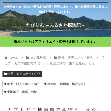
自転車旅や旅で訪れた魅力ある絶景・観光スポット、旅や自転車全般に役立つ
情報を発信しています。
たびりん ～ふるさと探訪記～
※本サイトはアフィリエイト広告を利用しています。
ホーム
旅の体験談
絶景・観光スポット紹介
カブトガニ博物館で学ぼう、天然記念物の「生きる化石」とは
絶景・観光スポット紹介
絶景・観光スポット紹介
建造物 （博物館・施設など）
中国地方（山陽）の旅
カブトガニ博物館で学ぼう、天然