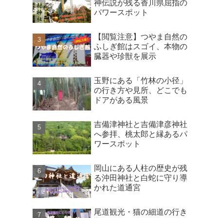
神伝説が残る香川県屈指の
パワースポット
【閲覧注意】つやま自然の
ふしぎ館はスゴイ、本物の
臓器や珍獣を展示
玉野にある「竹林の小径」
の行き方や見所、どこでも
ドアがある風景
吉備津神社と吉備津彦神社
へ参拝、桃太郎と縁あるパ
ワースポット
岡山にある人柱の歴史が残
る沖田神社と白蛇に守り導
かれた道通宮
尾道観光・猫の細道の行き