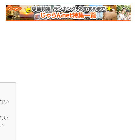
ない
ない
い