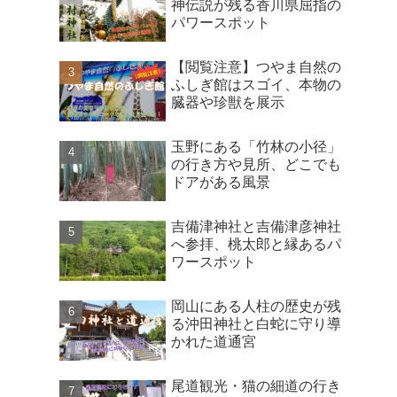
神伝説が残る香川県屈指の
パワースポット
【閲覧注意】つやま自然の
ふしぎ館はスゴイ、本物の
臓器や珍獣を展示
玉野にある「竹林の小径」
の行き方や見所、どこでも
ドアがある風景
吉備津神社と吉備津彦神社
へ参拝、桃太郎と縁あるパ
ワースポット
岡山にある人柱の歴史が残
る沖田神社と白蛇に守り導
かれた道通宮
尾道観光・猫の細道の行き