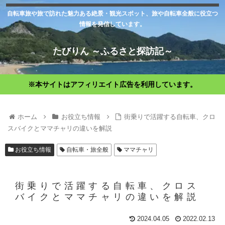
自転車旅や旅で訪れた魅力ある絶景・観光スポット、旅や自転車全般に役立つ
情報を発信しています。
たびりん ～ふるさと探訪記～
※本サイトはアフィリエイト広告を利用しています。
ホーム
お役立ち情報
街乗りで活躍する自転車、クロ
スバイクとママチャリの違いを解説
お役立ち情報
自転車・旅全般
ママチャリ
街乗りで活躍する自転車、クロス
バイクとママチャリの違いを解説
2024.04.05
2022.02.13