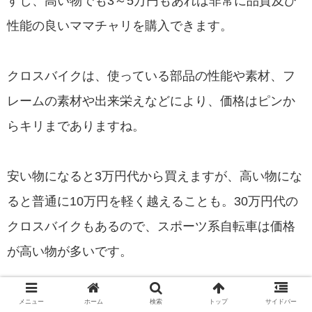
すし、高い物でも3～5万円もあれば非常に品質及び
性能の良いママチャリを購入できます。
クロスバイクは、使っている部品の性能や素材、フ
レームの素材や出来栄えなどにより、価格はピンか
らキリまでありますね。
安い物になると3万円代から買えますが、高い物にな
ると普通に10万円を軽く越えることも。30万円代の
クロスバイクもあるので、スポーツ系自転車は価格
が高い物が多いです。
初めてクロスバイクを購入するならば、3～5万円程
メニュー
ホーム
検索
トップ
サイドバー