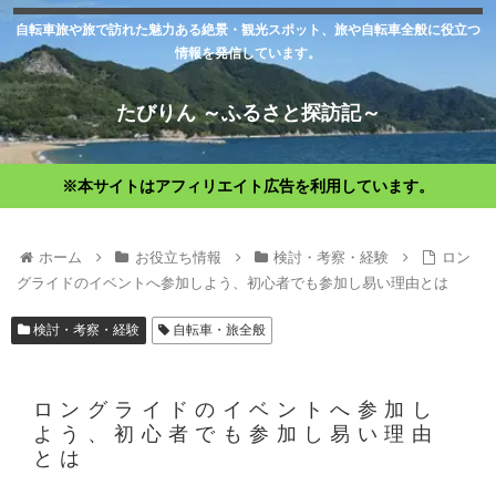
自転車旅や旅で訪れた魅力ある絶景・観光スポット、旅や自転車全般に役立つ
情報を発信しています。
たびりん ～ふるさと探訪記～
※本サイトはアフィリエイト広告を利用しています。
ホーム
お役立ち情報
検討・考察・経験
ロン
グライドのイベントへ参加しよう、初心者でも参加し易い理由とは
検討・考察・経験
自転車・旅全般
ロングライドのイベントへ参加し
よう、初心者でも参加し易い理由
とは