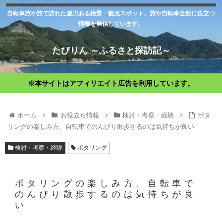
自転車旅や旅で訪れた魅力ある絶景・観光スポット、旅や自転車全般に役立つ
情報を発信しています。
たびりん ～ふるさと探訪記～
※本サイトはアフィリエイト広告を利用しています。
ホーム
お役立ち情報
検討・考察・経験
ポタ
リングの楽しみ方、自転車でのんびり散歩するのは気持ちが良い
検討・考察・経験
ポタリング
ポタリングの楽しみ方、自転車で
のんびり散歩するのは気持ちが良
い