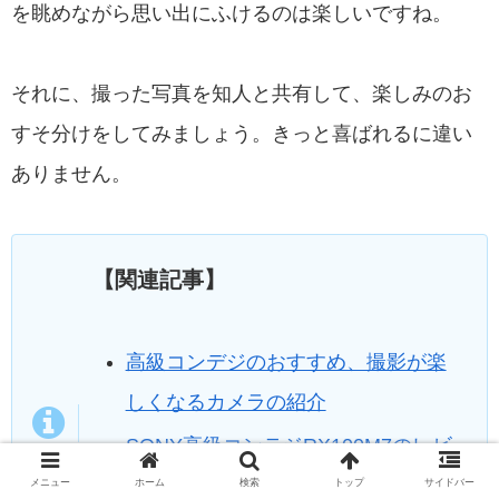
を眺めながら思い出にふけるのは楽しいですね。
それに、撮った写真を知人と共有して、楽しみのお
すそ分けをしてみましょう。きっと喜ばれるに違い
ありません。
【関連記事】
高級コンデジのおすすめ、撮影が楽
しくなるカメラの紹介
SONY高級コンテジRX100M7のレビ
ュー、旅や普段使いに最適
メニュー
ホーム
検索
トップ
サイドバー