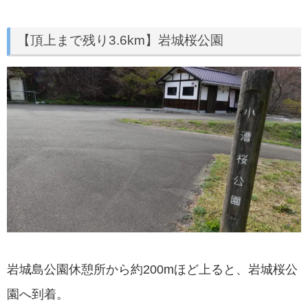
【頂上まで残り3.6km】岩城桜公園
岩城島公園休憩所から約200mほど上ると、岩城桜公
園へ到着。