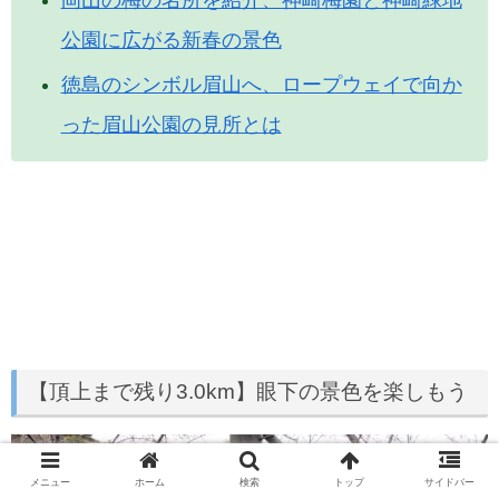
岡山の梅の名所を紹介、神崎梅園と神崎緑地
公園に広がる新春の景色
徳島のシンボル眉山へ、ロープウェイで向か
った眉山公園の見所とは
【頂上まで残り3.0km】眼下の景色を楽しもう
メニュー
ホーム
検索
トップ
サイドバー