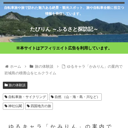
自転車旅や旅で訪れた魅力ある絶景・観光スポット、旅や自転車全般に役立つ
情報を発信しています。
たびりん ～ふるさと探訪記～
※本サイトはアフィリエイト広告を利用しています。
ホーム
旅の体験談
ゆるキャラ「かみりん」の案内で
岩城島の積善山をヒルクライム
旅の体験談
自転車旅・サイクリング
自然 （山・海・島・川など）
神社仏閣
四国地方の旅
ゆるキャラ「かみりん」の案内で