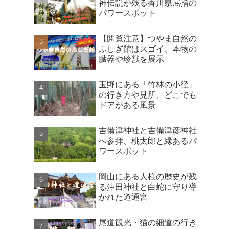
神伝説が残る香川県屈指の
パワースポット
【閲覧注意】つやま自然の
ふしぎ館はスゴイ、本物の
臓器や珍獣を展示
玉野にある「竹林の小径」
の行き方や見所、どこでも
ドアがある風景
吉備津神社と吉備津彦神社
へ参拝、桃太郎と縁あるパ
ワースポット
岡山にある人柱の歴史が残
る沖田神社と白蛇に守り導
かれた道通宮
尾道観光・猫の細道の行き