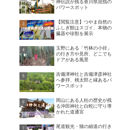
神伝説が残る香川県屈指の
パワースポット
【閲覧注意】つやま自然の
ふしぎ館はスゴイ、本物の
臓器や珍獣を展示
玉野にある「竹林の小径」
の行き方や見所、どこでも
ドアがある風景
吉備津神社と吉備津彦神社
へ参拝、桃太郎と縁あるパ
ワースポット
岡山にある人柱の歴史が残
る沖田神社と白蛇に守り導
かれた道通宮
尾道観光・猫の細道の行き