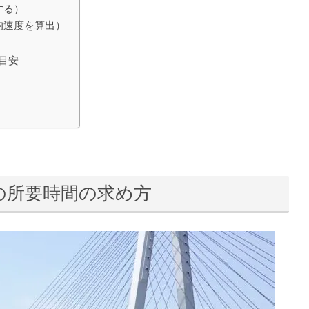
する）
均速度を算出）
目安
の所要時間の求め方