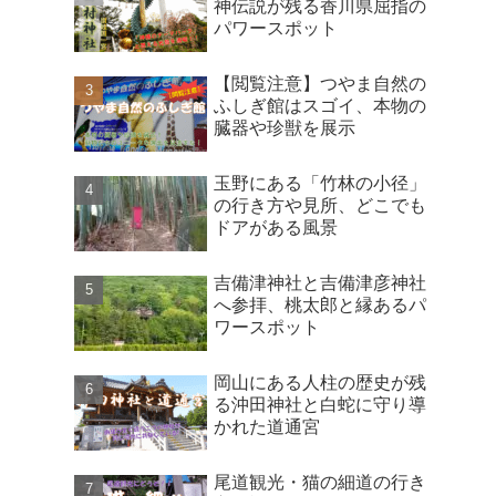
神伝説が残る香川県屈指の
パワースポット
【閲覧注意】つやま自然の
ふしぎ館はスゴイ、本物の
臓器や珍獣を展示
玉野にある「竹林の小径」
の行き方や見所、どこでも
ドアがある風景
吉備津神社と吉備津彦神社
へ参拝、桃太郎と縁あるパ
ワースポット
岡山にある人柱の歴史が残
る沖田神社と白蛇に守り導
かれた道通宮
尾道観光・猫の細道の行き