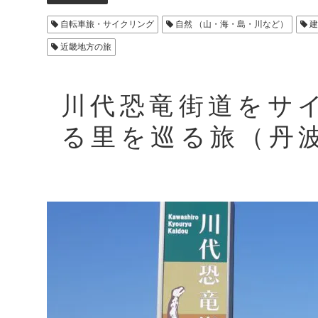
自転車旅・サイクリング
自然 （山・海・島・川など）
建
近畿地方の旅
川代恐竜街道をサ
る里を巡る旅（丹