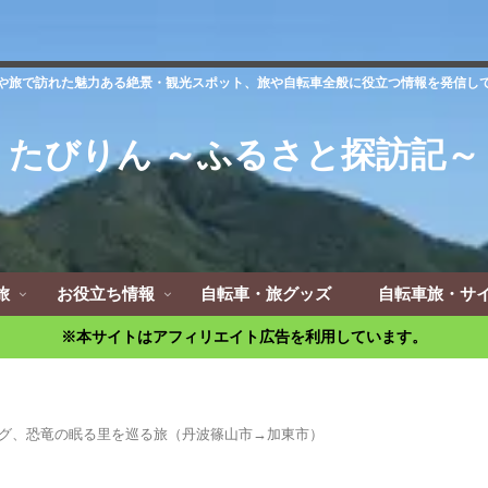
や旅で訪れた魅力ある絶景・観光スポット、旅や自転車全般に役立つ情報を発信し
たびりん ～ふるさと探訪記～
旅
お役立ち情報
自転車・旅グッズ
自転車旅・サ
※本サイトはアフィリエイト広告を利用しています。
グ、恐竜の眠る里を巡る旅（丹波篠山市→加東市）