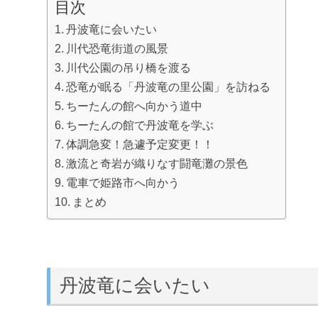
目次
丹波竜に会いたい
川代恐竜街道の風景
川代公園の吊り橋を渡る
恐竜が眠る「丹波竜の里公園」を訪ねる
ちーたんの館へ向かう道中
ちーたんの館で丹波竜を学ぶ
体調急変！急遽予定変更！！
激流と奇岩が織りなす闘竜灘の景色
電車で姫路市へ向かう
まとめ
丹波竜に会いたい