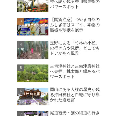
神伝説が残る香川県屈指の
パワースポット
【閲覧注意】つやま自然の
ふしぎ館はスゴイ、本物の
臓器や珍獣を展示
玉野にある「竹林の小径」
の行き方や見所、どこでも
ドアがある風景
吉備津神社と吉備津彦神社
へ参拝、桃太郎と縁あるパ
ワースポット
岡山にある人柱の歴史が残
る沖田神社と白蛇に守り導
かれた道通宮
尾道観光・猫の細道の行き