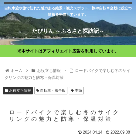
自転車旅や旅で訪れた魅力ある絶景・観光スポット、旅や自転車全般に役立つ
情報を発信しています。
たびりん ～ふるさと探訪記～
※本サイトはアフィリエイト広告を利用しています。
ホーム
お役立ち情報
ロードバイクで楽しむ冬のサイ
クリングの魅力と防寒・保温対策
お役立ち情報
自転車・旅全般
季節
ロードバイクで楽しむ冬のサイク
リングの魅力と防寒・保温対策
2024.04.14
2022.09.08