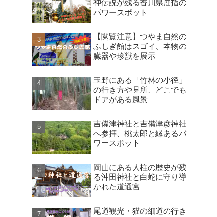
神伝説が残る香川県屈指の
パワースポット
【閲覧注意】つやま自然の
ふしぎ館はスゴイ、本物の
臓器や珍獣を展示
玉野にある「竹林の小径」
の行き方や見所、どこでも
ドアがある風景
吉備津神社と吉備津彦神社
へ参拝、桃太郎と縁あるパ
ワースポット
岡山にある人柱の歴史が残
る沖田神社と白蛇に守り導
かれた道通宮
尾道観光・猫の細道の行き