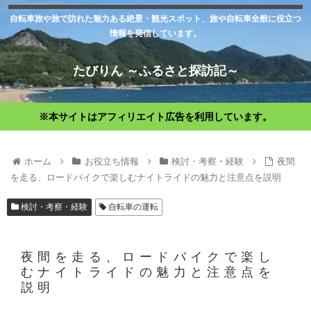
自転車旅や旅で訪れた魅力ある絶景・観光スポット、旅や自転車全般に役立つ
情報を発信しています。
たびりん ～ふるさと探訪記～
※本サイトはアフィリエイト広告を利用しています。
ホーム
お役立ち情報
検討・考察・経験
夜間
を走る、ロードバイクで楽しむナイトライドの魅力と注意点を説明
検討・考察・経験
自転車の運転
夜間を走る、ロードバイクで楽し
むナイトライドの魅力と注意点を
説明