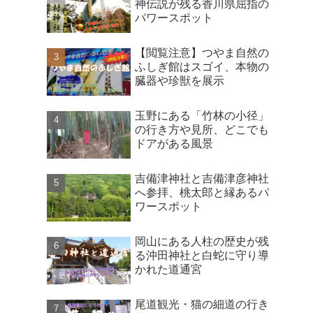
神伝説が残る香川県屈指の
パワースポット
【閲覧注意】つやま自然の
ふしぎ館はスゴイ、本物の
臓器や珍獣を展示
玉野にある「竹林の小径」
の行き方や見所、どこでも
ドアがある風景
吉備津神社と吉備津彦神社
へ参拝、桃太郎と縁あるパ
ワースポット
岡山にある人柱の歴史が残
る沖田神社と白蛇に守り導
かれた道通宮
尾道観光・猫の細道の行き