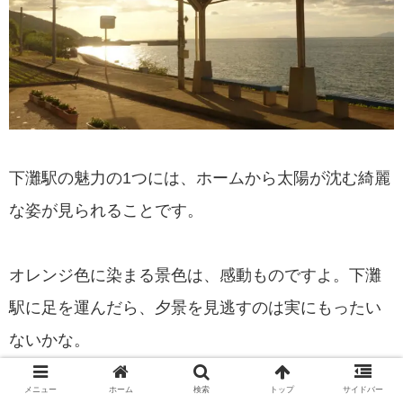
下灘駅の魅力の1つには、ホームから太陽が沈む綺麗
な姿が見られることです。
オレンジ色に染まる景色は、感動ものですよ。下灘
駅に足を運んだら、夕景を見逃すのは実にもったい
ないかな。
メニュー
ホーム
検索
トップ
サイドバー