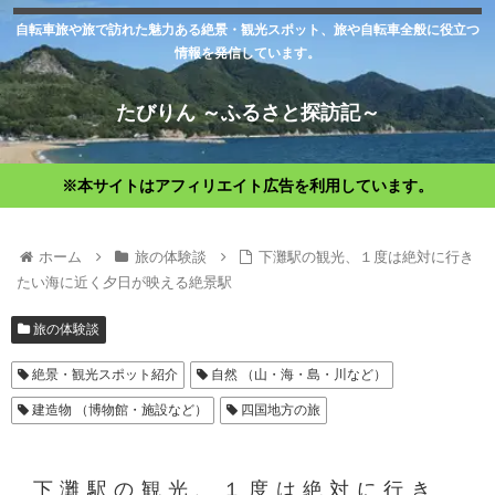
自転車旅や旅で訪れた魅力ある絶景・観光スポット、旅や自転車全般に役立つ
情報を発信しています。
たびりん ～ふるさと探訪記～
※本サイトはアフィリエイト広告を利用しています。
ホーム
旅の体験談
下灘駅の観光、１度は絶対に行き
たい海に近く夕日が映える絶景駅
旅の体験談
絶景・観光スポット紹介
自然 （山・海・島・川など）
建造物 （博物館・施設など）
四国地方の旅
下灘駅の観光、１度は絶対に行き