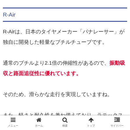
R-Air
R-Airは、日本のタイヤメーカー「パナレーサー」が
独自に開発した軽量なブチルチューブです。
通常のブチルより2.1倍の伸縮性があるので、
振動吸
収と路面追従性に優れています。
そのため、滑らかな走行を実現していますね。
また、軽さと耐久性を兼ね備えており、ラテックス
と比べて空気抜けがかなり少ないのは、ハッキリ言
メニュー
ホーム
検索
トップ
サイドバー